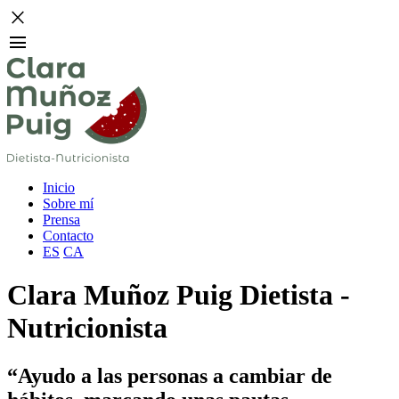
close
menu
Inicio
Sobre mí
Prensa
Contacto
ES
CA
Clara Muñoz Puig
Dietista -
Nutricionista
“Ayudo a las personas a cambiar de