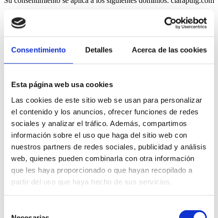
Su consentimiento se aplica a los siguientes dominios: clarapuig.com
Tu estado actual: Denegar.
Cambiar tu consentimiento
Declaración de cookies actualizada por última vez el 02/07/2023 por
Consentimiento
Detalles
Acerca de las cookies
Cookiebot
:
Necesarias (2)
Esta página web usa cookies
Las cookies necesarias ayudan a hacer una página web utilizable
Las cookies de este sitio web se usan para personalizar
activando funciones básicas como la navegación en la página y el
el contenido y los anuncios, ofrecer funciones de redes
acceso a áreas seguras de la página web. La página web no
sociales y analizar el tráfico. Además, compartimos
puede funcionar adecuadamente sin estas cookies.
información sobre el uso que haga del sitio web con
Duración
nuestros partners de redes sociales, publicidad y análisis
máxima
Nombre
Proveedor
Propósito
web, quienes pueden combinarla con otra información
de
almacenami
que les haya proporcionado o que hayan recopilado a
CookieCons
Cookiebot
Almacena el estado de
1 año
partir del uso que haya hecho de sus servicios.
ent
consentimiento de
cookies del usuario para
el dominio actual
Selección
Necesarias