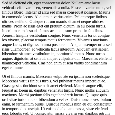
Sed id eleifend elit, eget consectetur dolor. Nullam ante lacus,
vehicula vitae varius eu, venenatis a nulla. Fusce at varius nunc, vel
finibus libero. Integer id arcu sed massa consequat posuere. Mauris
in commodo lectus. Aliquam in varius enim. Pellentesque finibus
ultrices eleifend. Quisque rutrum mauris sit amet neque ultrices
mattis. Proin ac risus eget elit pretium dictum. In eu lorem turpis.
Interdum et malesuada fames ac ante ipsum primis in faucibus.
Aenean fringilla vestibulum congue. Nunc venenatis tortor congue
leo viverra, placerat tempus metus fermentum. Vivamus maximus
augue lacus, ut dignissim urna posuere in. Aliquam semper urna sed
risus ullamcorper, ac vehicula lacus interdum. Aliquam erat sapien,
bibendum sit amet vestibulum in, porttitor id metus. Nunc turpis
augue, dignissim at sem ut, aliquet vulputate dui. Maecenas eleifend
ullamcorper vehicula. Cras non enim at sem varius condimentum
eget eu nunc.
Ut et finibus mauris. Maecenas vulputate eu ipsum non scelerisque.
Maecenas varius finibus turpis, vel pulvinar mauris imperdiet ac.
Cras egestas tincidunt sem sit amet eleifend. Mauris augue elit,
feugiat ac lorem in, dapibus venenatis turpis. Nunc mollis aliquam
maximus. Morbi pretium felis eget hendrerit luctus. Quisque quis
orci vitae tortor auctor bibendum a vel ex. Duis rhoncus vestibulum
enim, id fermentum purus. Quisque rhoncus nibh eu dui consectetur,
in tempor odio suscipit. Ut euismod aliquam massa, vitae eleifend
eros lobortis sed. Ut consectetur massa viverra sem dapibus rutrum